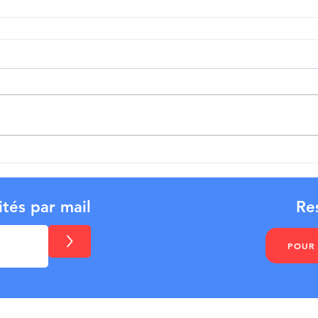
ités par mail
Re
>
POUR