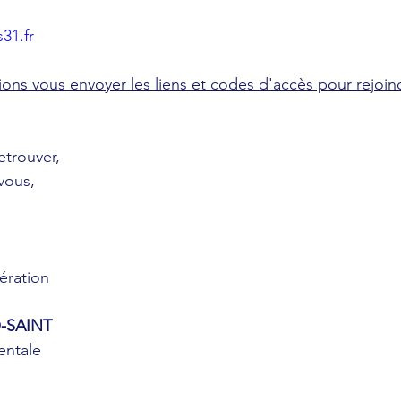
31.fr
ons vous envoyer les liens et codes d'accès pour rejoin
etrouver,
vous,
ération
-SAINT
entale